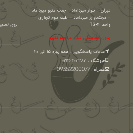
تهران – بلوار میرداماد – جنب مترو میرداماد
– مجتمع رز میرداماد – طبقه دوم تجاری –
واحد TS-12
روی تصویر
بدون هماهنگی قبلی مراجعه نکنید
ساعات پاسخگویی : همه روزه 15 الی 20
فروشگاه :
02126403383
همراه :
09352200077