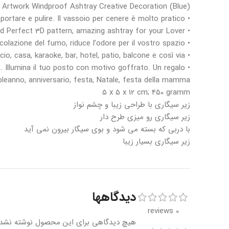
 Artwork Windproof Ashtray Creative Decoration (Blue)
• Resistente e portatile per la vostra casa, adatto per interni ed esterni, facile da trasportare e pulire. Il vassoio per cenere è molto pratico.
• Vintage Windproof Ashtray with Lid use Zinc Alloy , Filigree & Enamel Hand Stamped Perfect 3D pattern, amazing ashtray for your Lover.
• Metodo di utilizzo, vassoio push down, il coperchio blocca la cenere fuori e riduce la circolazione del fumo, riduce l’odore per il vostro spazio.
• Cigar Ashtray adatto per giardino, feste, ufficio, casa, karaoke, bar, hotel, patio, balcone e così via.
a. Illumina il tuo posto con motivo goffrato. Un regalo
leanno, anniversario, festa, Natale, festa della mamma.
‎5 x 5 x 12 cm; 450 gramm
زیر سیگاری با طراحی زیبا و چشم نواز
زیر سیگاری رو میزی طرح دار
با دربی که بسته می شود و بوی سیگار بیرون نمی آید
زیر سیگاری بسیار زیبا
دیدگاهها
0 reviews
هیچ دیدگاهی برای این محصول نوشته نشد