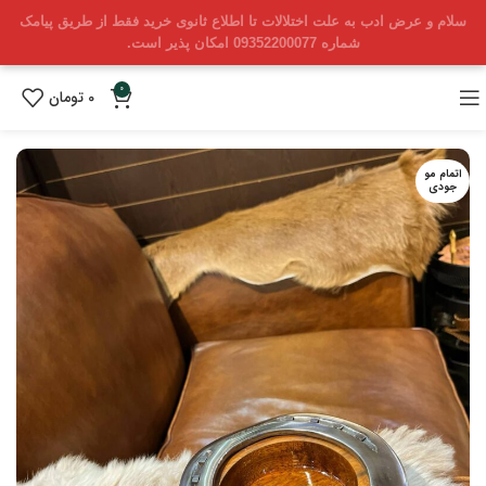
سلام و عرض ادب به علت اختلالات تا اطلاع ثانوی خرید فقط از طریق پیامک
شماره 09352200077 امکان پذیر است.
0
0
تومان
اتمام مو
جودی