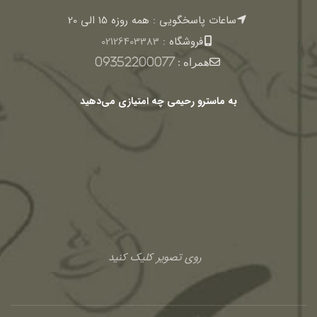
ساعات پاسخگویی : همه روزه 15 الی 20
فروشگاه :
02126403383
همراه :
09352200077
به ماسترو رحیمی چه امتیازی می‌دهید
روی تصویر کلیک کنید