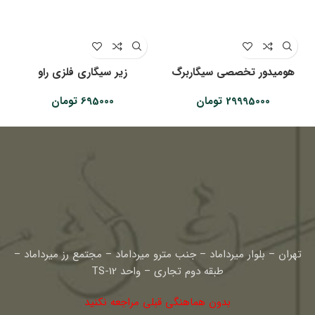
هومیدور تخصصی سیگاربرگ
زیر سیگاری فلزی راو
29995000
تومان
695000
تومان
تهران – بلوار میرداماد – جنب مترو میرداماد – مجتمع رز میرداماد –
طبقه دوم تجاری – واحد TS-12
بدون هماهنگی قبلی مراجعه نکنید