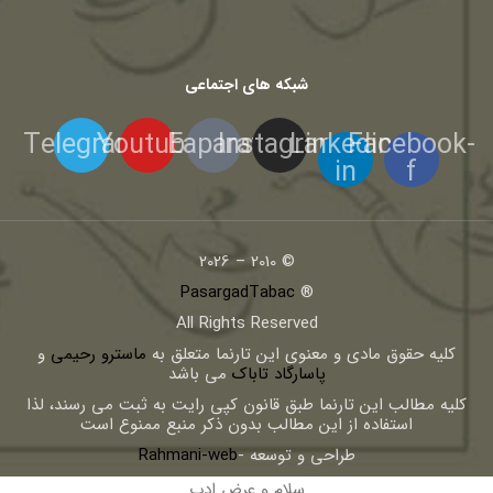
شبکه های اجتماعی
Telegram
Youtube
Eaparat
Instagram
Linkedin-
Facebook-
in
f
© 2010 – 2026
PasargadTabac
®
All Rights Reserved
كليه حقوق مادی و معنوی اين تارنما متعلق به
ماسترو رحیمی
و
پاسارگاد تاباک
می باشد
کلیه مطالب این تارنما طبق قانون کپی رایت به ثبت می رسند، لذا
استفاده از این مطالب بدون ذکر منبع ممنوع است
طراحی و توسعه -
Rahmani-web
سلام و عرض ادب