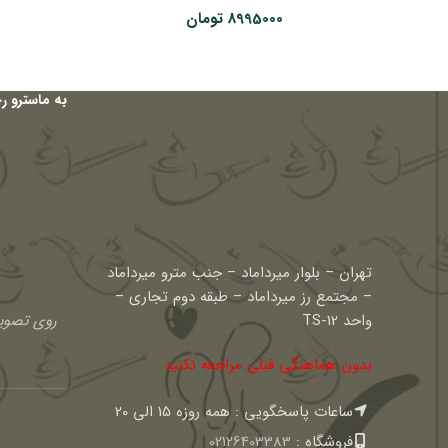
8995000
تومان
به ماسترو ر
تهران – بلوار میرداماد – جنب مترو میرداماد
– مجتمع رز میرداماد – طبقه دوم تجاری –
واحد TS-12
روی تصویر
بدون هماهنگی قبلی مراجعه نکنید
ساعات پاسخگویی : همه روزه 15 الی 20
فروشگاه :
02126403383