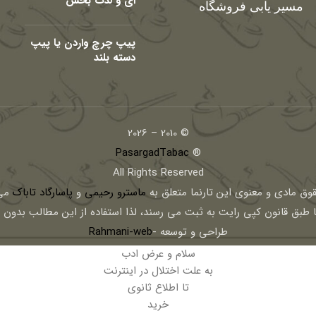
ای و لذت بخش
مسیر یابی فروشگاه
پیپ چرچ واردن یا پیپ
دسته بلند
© 2010 – 2026
PasargadTabac
®
All Rights Reserved
قوق مادی و معنوی اين تارنما متعلق به
ماسترو رحیمی
و
پاسارگاد تاباک
می 
ا طبق قانون کپی رایت به ثبت می رسند، لذا استفاده از این مطالب بدون
طراحی و توسعه -
Rahmani-web
سلام و عرض ادب
به علت اختلال در اینترنت
تا اطلاع ثانوی
خرید