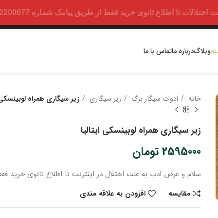
ت تا اطلاع ثانوی خرید فقط از طریق پیامک شماره 09352200077 امکان پذیر است.
یه
وبلاگ
درباره ما
تماس با ما
خانه
ادوات سیگار برگ
زیر سیگاری
زیر سیگاری همراه لوبینسکی ا
زیر سیگاری همراه لوبینسکی ایتالیا
2595000
تومان
سلام و عرض ادب
به علت اختلال در اینترنت
تا اطلاع ثانوی
خرید
فقط
مقایسه
افزودن به علاقه مندی