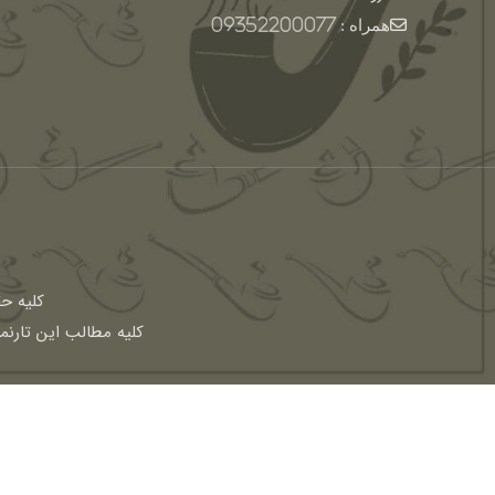
همراه :
09352200077
كليه ح
کلیه مطالب این تارنم