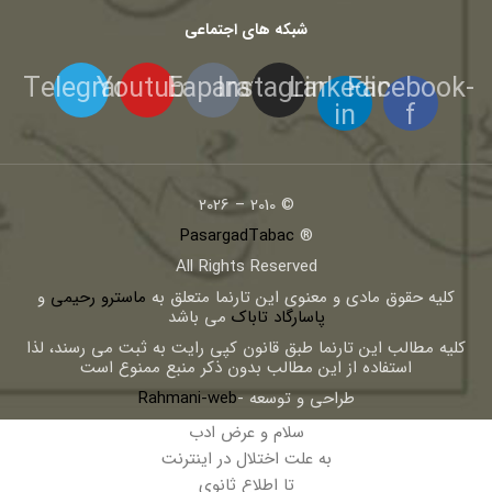
شبکه های اجتماعی
Telegram
Youtube
Eaparat
Instagram
Linkedin-
Facebook-
in
f
© 2010 – 2026
PasargadTabac
®
All Rights Reserved
كليه حقوق مادی و معنوی اين تارنما متعلق به
ماسترو رحیمی
و
پاسارگاد تاباک
می باشد
کلیه مطالب این تارنما طبق قانون کپی رایت به ثبت می رسند، لذا
استفاده از این مطالب بدون ذکر منبع ممنوع است
طراحی و توسعه -
Rahmani-web
سلام و عرض ادب
به علت اختلال در اینترنت
تا اطلاع ثانوی