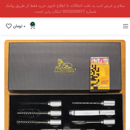
سلام و عرض ادب به علت اختلالات تا اطلاع ثانوی خرید فقط از طریق پیامک
شماره 09352200077 امکان پذیر است.
0
0
تومان