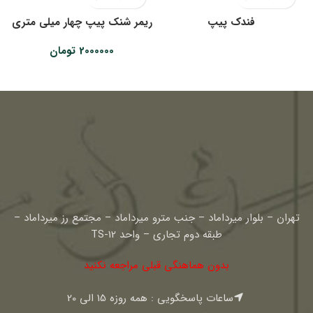
فندک پیپ
ریمر شنک پیپ چهار میلی متری
2000000
تومان
تهران – بلوار میرداماد – جنب مترو میرداماد – مجتمع رز میرداماد –
طبقه دوم تجاری – واحد TS-12
بدون هماهنگی قبلی مراجعه نکنید
ساعات پاسخگویی : همه روزه 15 الی 20