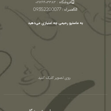
فروشگاه :
02126403383
همراه :
09352200077
به ماسترو رحیمی چه امتیازی می‌دهید
روی تصویر کلیک کنید