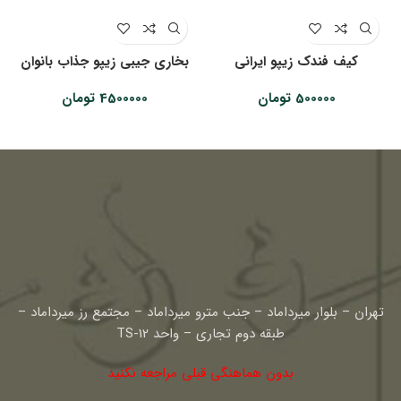
کیف فندک زیپو ایرانی
بخاری جیبی زیپو جذاب بانوان
500000
تومان
4500000
تومان
تهران – بلوار میرداماد – جنب مترو میرداماد – مجتمع رز میرداماد –
طبقه دوم تجاری – واحد TS-12
بدون هماهنگی قبلی مراجعه نکنید