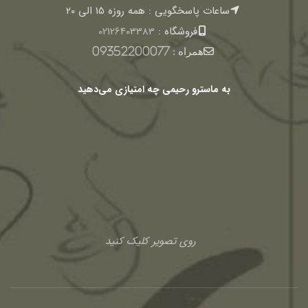
ساعات پاسخگویی : همه روزه 15 الی 20
فروشگاه :
02126403383
همراه :
09352200077
به ماسترو رحیمی چه امتیازی می‌دهید
روی تصویر کلیک کنید