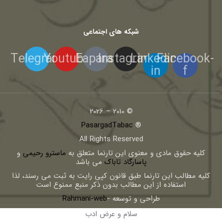
شبکه های اجتماعی
Telegram
Youtube
Eaparat
Instagram
Linkedin-
Facebook-
in
f
© 2010 – 2026
PasargadTabac
®
All Rights Reserved
كليه حقوق مادی و معنوی اين تارنما متعلق به
ماسترو رحیمی
و
پاسارگاد تاباک
می باشد
کلیه مطالب این تارنما طبق قانون کپی رایت به ثبت می رسند، لذا
استفاده از این مطالب بدون ذکر منبع ممنوع است
طراحی و توسعه -
Rahmani-web
سلام و عرض ادب