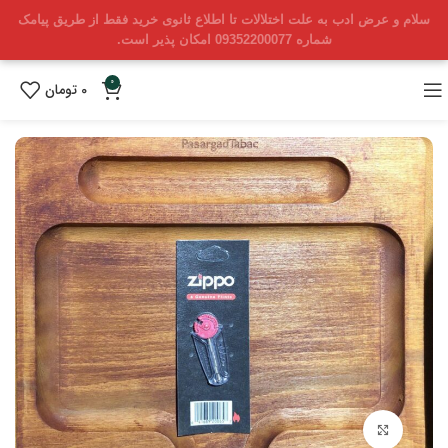
سلام و عرض ادب به علت اختلالات تا اطلاع ثانوی خرید فقط از طریق پیامک
شماره 09352200077 امکان پذیر است.
0
0
تومان
بزرگنمایی تصویر