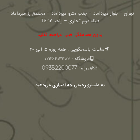
تهران – بلوار میرداماد – جنب مترو میرداماد – مجتمع رز میرداماد –
طبقه دوم تجاری – واحد TS-12
بدون هماهنگی قبلی مراجعه نکنید
ساعات پاسخگویی : همه روزه 15 الی 20
فروشگاه :
02126403383
همراه :
09352200077
به ماسترو رحیمی چه امتیازی می‌دهید