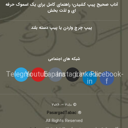
آداب صحیح پیپ کشیدن؛ راهنمای کامل برای یک اسموک حرفه
ای و لذت بخش
پیپ چرچ واردن یا پیپ دسته بلند
شبکه های اجتماعی
Telegram
Youtube
Eaparat
Instagram
Linkedin-
Facebook-
in
f
© 2010 – 2026
PasargadTabac
®
All Rights Reserved