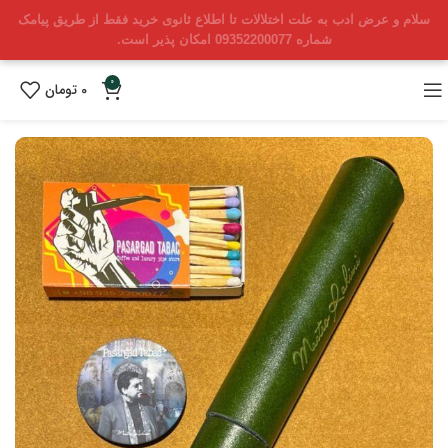
سلام و عرض ادب به علت اختلالات تا اطلاع ثانوی خرید فقط از طریق پیامک
شماره 09352200077 امکان پذیر است.
0
0
تومان