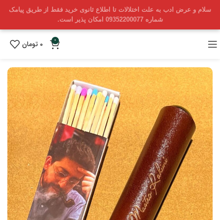
سلام و عرض ادب به علت اختلالات تا اطلاع ثانوی خرید فقط از طریق پیامک
شماره 09352200077 امکان پذیر است.
0
0
تومان