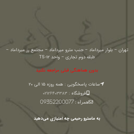
تهران – بلوار میرداماد – جنب مترو میرداماد – مجتمع رز میرداماد –
طبقه دوم تجاری – واحد TS-12
بدون هماهنگی قبلی مراجعه نکنید
ساعات پاسخگویی : همه روزه 15 الی 20
فروشگاه :
02126403383
همراه :
09352200077
به ماسترو رحیمی چه امتیازی می‌دهید