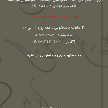
تهران – بلوار میرداماد – جنب مترو میرداماد – مجتمع رز میرداماد –
طبقه دوم تجاری – واحد TS-12
بدون هماهنگی قبلی مراجعه نکنید
ساعات پاسخگویی : همه روزه 15 الی 20
فروشگاه :
02126403383
همراه :
09352200077
به ماسترو رحیمی چه امتیازی می‌دهید