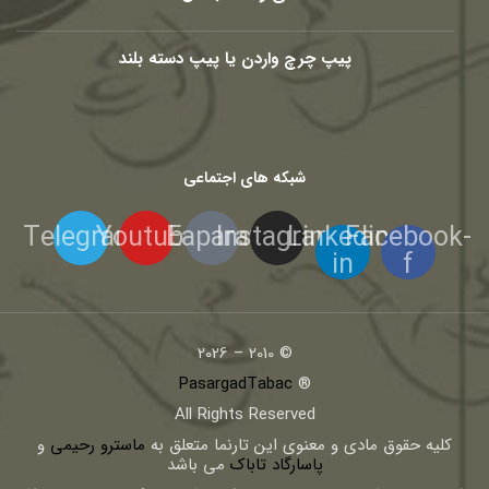
پیپ چرچ واردن یا پیپ دسته بلند
شبکه های اجتماعی
Telegram
Youtube
Eaparat
Instagram
Linkedin-
Facebook-
in
f
© 2010 – 2026
PasargadTabac
®
All Rights Reserved
كليه حقوق مادی و معنوی اين تارنما متعلق به
ماسترو رحیمی
و
پاسارگاد تاباک
می باشد