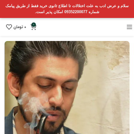
سلام و عرض ادب به علت اختلالات تا اطلاع ثانوی خرید فقط از طریق پیامک
شماره 09352200077 امکان پذیر است.
0
0
تومان