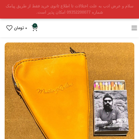
سلام و عرض ادب به علت اختلالات تا اطلاع ثانوی خرید فقط از طریق پیامک
شماره 09352200077 امکان پذیر است.
0
0
تومان