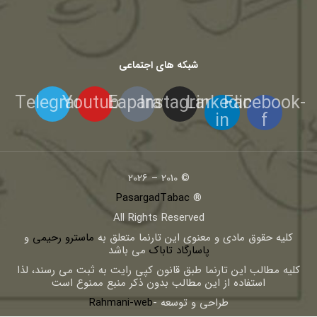
شبکه های اجتماعی
Telegram
Youtube
Eaparat
Instagram
Linkedin-
Facebook-
in
f
© 2010 – 2026
PasargadTabac
®
All Rights Reserved
كليه حقوق مادی و معنوی اين تارنما متعلق به
ماسترو رحیمی
و
پاسارگاد تاباک
می باشد
کلیه مطالب این تارنما طبق قانون کپی رایت به ثبت می رسند، لذا
استفاده از این مطالب بدون ذکر منبع ممنوع است
طراحی و توسعه -
Rahmani-web