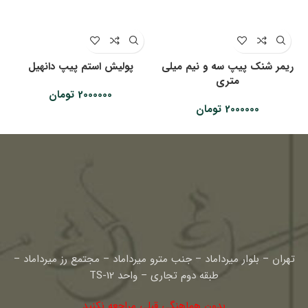
ریمر شنک پیپ سه و نیم میلی
پولیش استم پیپ دانهیل
متری
2000000
تومان
2000000
تومان
تهران – بلوار میرداماد – جنب مترو میرداماد – مجتمع رز میرداماد –
طبقه دوم تجاری – واحد TS-12
بدون هماهنگی قبلی مراجعه نکنید