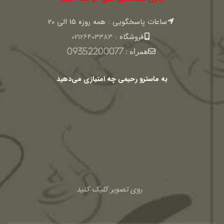
ساعات پاسخگویی : همه روزه 15 الی 20
فروشگاه :
02126403383
همراه :
09352200077
به ماسترو رحیمی چه امتیازی می‌دهید
روی تصویر کلیک کنید