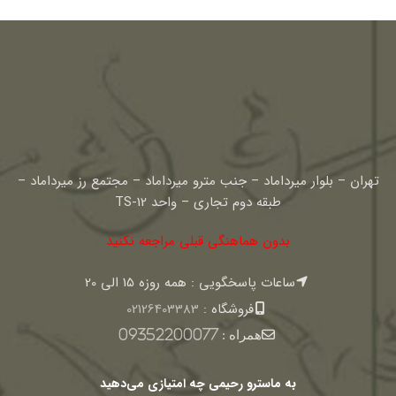
تهران – بلوار میرداماد – جنب مترو میرداماد – مجتمع رز میرداماد –
طبقه دوم تجاری – واحد TS-12
بدون هماهنگی قبلی مراجعه نکنید
ساعات پاسخگویی : همه روزه 15 الی 20
فروشگاه :
02126403383
همراه :
09352200077
به ماسترو رحیمی چه امتیازی می‌دهید