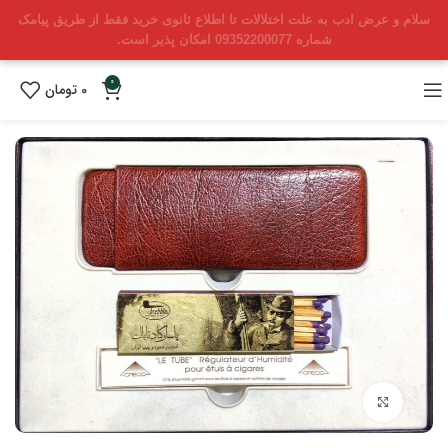
سلام و عرض ادب به علت اختلالات تا اطلاع ثانوی خرید فقط از طریق پیامک
شماره 09352200077 امکان پذیر است.
0
0
تومان
بزرگنمایی تصویر