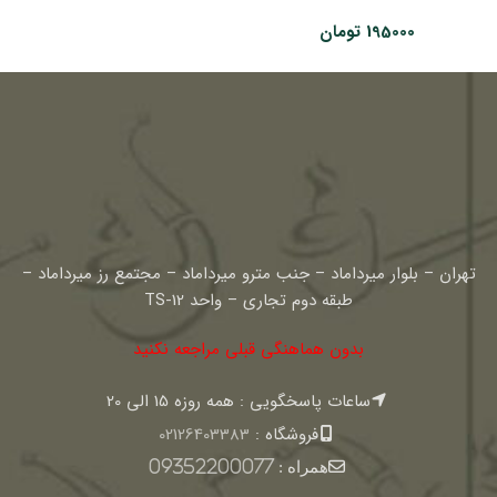
195000
تومان
تهران – بلوار میرداماد – جنب مترو میرداماد – مجتمع رز میرداماد –
طبقه دوم تجاری – واحد TS-12
بدون هماهنگی قبلی مراجعه نکنید
ساعات پاسخگویی : همه روزه 15 الی 20
فروشگاه :
02126403383
همراه :
09352200077