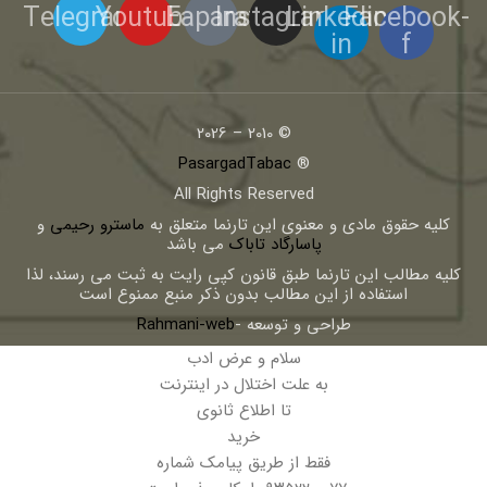
Telegram
Youtube
Eaparat
Instagram
Linkedin-
Facebook-
in
f
© 2010 – 2026
PasargadTabac
®
All Rights Reserved
كليه حقوق مادی و معنوی اين تارنما متعلق به
ماسترو رحیمی
و
پاسارگاد تاباک
می باشد
کلیه مطالب این تارنما طبق قانون کپی رایت به ثبت می رسند، لذا
استفاده از این مطالب بدون ذکر منبع ممنوع است
طراحی و توسعه -
Rahmani-web
سلام و عرض ادب
به علت اختلال در اینترنت
تا اطلاع ثانوی
خرید
فقط از طریق پیامک شماره