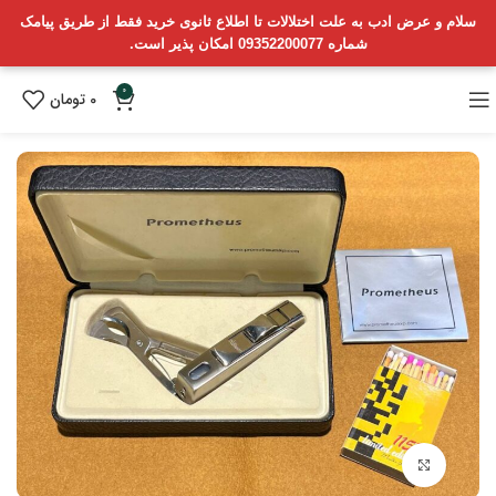
سلام و عرض ادب به علت اختلالات تا اطلاع ثانوی خرید فقط از طریق پیامک
شماره 09352200077 امکان پذیر است.
0
0
تومان
بزرگنمایی تصویر