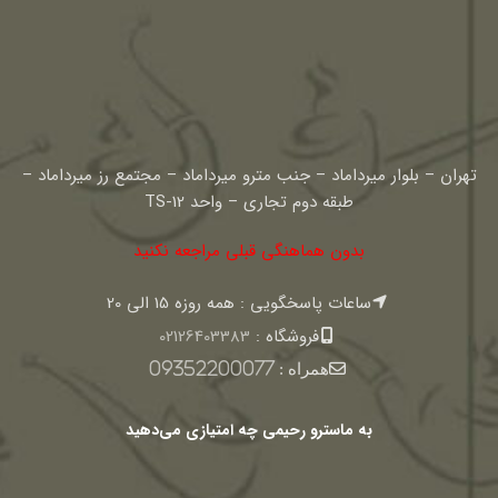
تهران – بلوار میرداماد – جنب مترو میرداماد – مجتمع رز میرداماد –
طبقه دوم تجاری – واحد TS-12
بدون هماهنگی قبلی مراجعه نکنید
ساعات پاسخگویی : همه روزه 15 الی 20
فروشگاه :
02126403383
همراه :
09352200077
به ماسترو رحیمی چه امتیازی می‌دهید