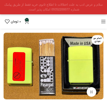
سلام و عرض ادب به علت اختلالات تا اطلاع ثانوی خرید فقط از طریق پیامک
شماره 09352200077 امکان پذیر است.
0
0
تومان
اتمام مو
جودی
بزرگنمایی تصویر