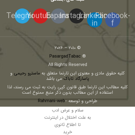
Telegram
Youtube
Eaparat
Instagram
Linkedin-
Facebook-
in
f
© 2010 – 2026
PasargadTabac
®
All Rights Reserved
كليه حقوق مادی و معنوی اين تارنما متعلق به
ماسترو رحیمی
و
پاسارگاد تاباک
می باشد
کلیه مطالب این تارنما طبق قانون کپی رایت به ثبت می رسند، لذا
استفاده از این مطالب بدون ذکر منبع ممنوع است
طراحی و توسعه -
Rahmani-web
سلام و عرض ادب
به علت اختلال در اینترنت
تا اطلاع ثانوی
خرید