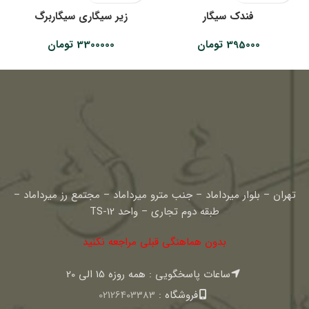
فندک سیگار
زیر سیگاری سیگاربرگ
395000
تومان
3300000
تومان
تهران – بلوار میرداماد – جنب مترو میرداماد – مجتمع رز میرداماد –
طبقه دوم تجاری – واحد TS-12
بدون هماهنگی قبلی مراجعه نکنید
ساعات پاسخگویی : همه روزه 15 الی 20
فروشگاه :
02126403383