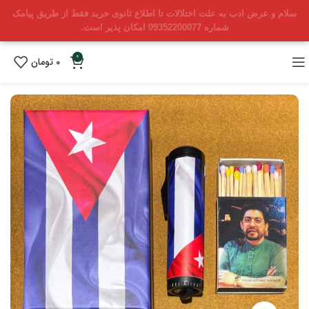
سلام و عرض ادب به علت اختلالات تا اطلاع ثانوی خرید فقط از طریق پیامک
شماره 09352200077 امکان پذیر است.
0
0
تومان