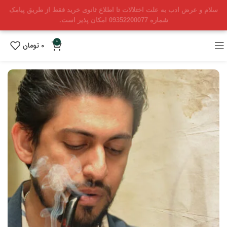
سلام و عرض ادب به علت اختلالات تا اطلاع ثانوی خرید فقط از طریق پیامک
شماره 09352200077 امکان پذیر است.
0
0
تومان