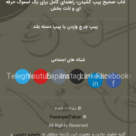
آداب صحیح پیپ کشیدن؛ راهنمای کامل برای یک اسموک حرفه
ای و لذت بخش
پیپ چرچ واردن یا پیپ دسته بلند
شبکه های اجتماعی
Telegram
Youtube
Eaparat
Instagram
Linkedin-
Facebook-
in
f
© 2010 – 2026
PasargadTabac
®
All Rights Reserved
كليه حقوق مادی و معنوی اين تارنما متعلق به
ماسترو رحیمی
و