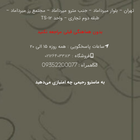
تهران – بلوار میرداماد – جنب مترو میرداماد – مجتمع رز میرداماد –
طبقه دوم تجاری – واحد TS-12
بدون هماهنگی قبلی مراجعه نکنید
ساعات پاسخگویی : همه روزه 15 الی 20
فروشگاه :
02126403383
همراه :
09352200077
به ماسترو رحیمی چه امتیازی می‌دهید