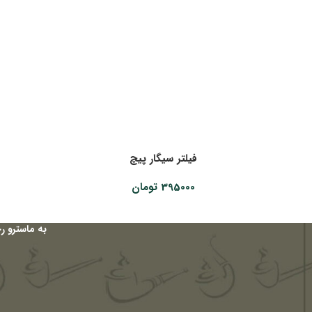
فیلتر سیگار پیچ
395000
تومان
به ماسترو ر