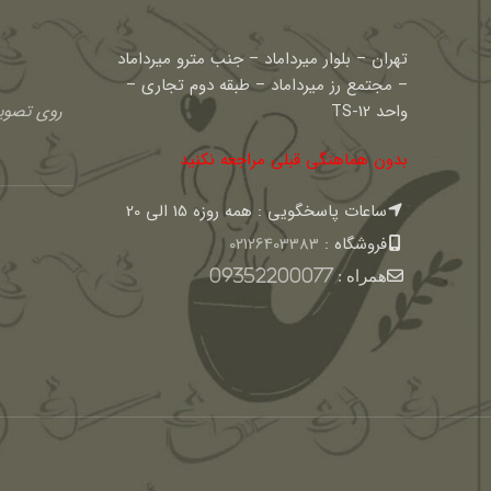
تهران – بلوار میرداماد – جنب مترو میرداماد
– مجتمع رز میرداماد – طبقه دوم تجاری –
واحد TS-12
روی تصویر
بدون هماهنگی قبلی مراجعه نکنید
ساعات پاسخگویی : همه روزه 15 الی 20
فروشگاه :
02126403383
همراه :
09352200077