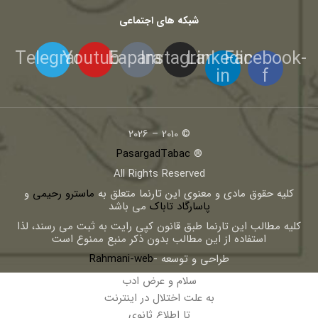
شبکه های اجتماعی
Telegram
Youtube
Eaparat
Instagram
Linkedin-
Facebook-
in
f
© 2010 – 2026
PasargadTabac
®
All Rights Reserved
كليه حقوق مادی و معنوی اين تارنما متعلق به
ماسترو رحیمی
و
پاسارگاد تاباک
می باشد
کلیه مطالب این تارنما طبق قانون کپی رایت به ثبت می رسند، لذا
استفاده از این مطالب بدون ذکر منبع ممنوع است
طراحی و توسعه -
Rahmani-web
سلام و عرض ادب
به علت اختلال در اینترنت
تا اطلاع ثانوی