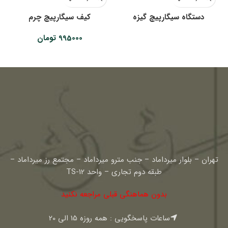
دستگاه سیگارپیچ گیزه
کیف سیگارپیچ چرم
چ
995000
تومان
تهران – بلوار میرداماد – جنب مترو میرداماد – مجتمع رز میرداماد –
طبقه دوم تجاری – واحد TS-12
بدون هماهنگی قبلی مراجعه نکنید
ساعات پاسخگویی : همه روزه 15 الی 20