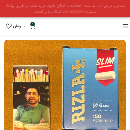
سلام و عرض ادب به علت اختلالات تا اطلاع ثانوی خرید فقط از طریق پیامک
شماره 09352200077 امکان پذیر است.
0
0
تومان