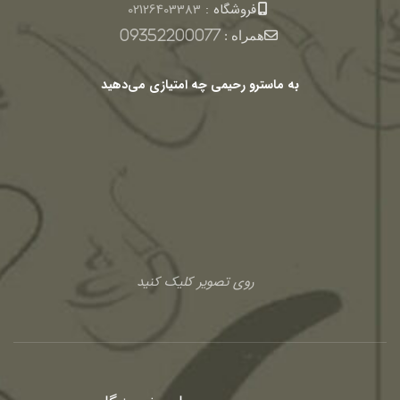
فروشگاه :
02126403383
همراه :
09352200077
به ماسترو رحیمی چه امتیازی می‌دهید
روی تصویر کلیک کنید