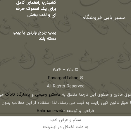
کشیدن؛ راهنمای کامل
برای یک اسموک حرفه
ای و لذت بخش
مسیر یابی فروشگاه
پیپ چرچ واردن یا پیپ
دسته بلند
© 2010 – 2026
PasargadTabac
®
All Rights Reserved
قوق مادی و معنوی اين تارنما متعلق به
ماسترو رحیمی
و
پاسارگاد تاباک
می 
ا طبق قانون کپی رایت به ثبت می رسند، لذا استفاده از این مطالب بدون
طراحی و توسعه -
Rahmani-web
سلام و عرض ادب
به علت اختلال در اینترنت