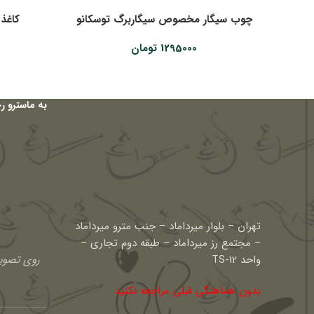
چوب سیگار مخصوص سیگاربرگ توسکانو
کاغذ 
1295000
تومان
به ماسترو ر
تهران – بلوار میرداماد – جنب مترو میرداماد
– مجتمع رز میرداماد – طبقه دوم تجاری –
واحد TS-12
روی تصویر
بدون هماهنگی قبلی مراجعه نکنید