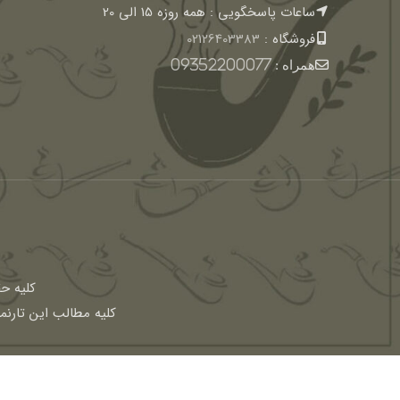
ساعات پاسخگویی : همه روزه 15 الی 20
فروشگاه :
02126403383
همراه :
09352200077
كليه ح
کلیه مطالب این تارنم