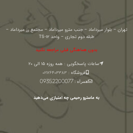
تهران – بلوار میرداماد – جنب مترو میرداماد – مجتمع رز میرداماد –
طبقه دوم تجاری – واحد TS-12
بدون هماهنگی قبلی مراجعه نکنید
ساعات پاسخگویی : همه روزه 15 الی 20
فروشگاه :
02126403383
همراه :
09352200077
به ماسترو رحیمی چه امتیازی می‌دهید