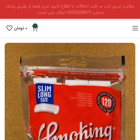
سلام و عرض ادب به علت اختلالات تا اطلاع ثانوی خرید فقط از طریق پیامک
شماره 09352200077 امکان پذیر است.
0
0
تومان