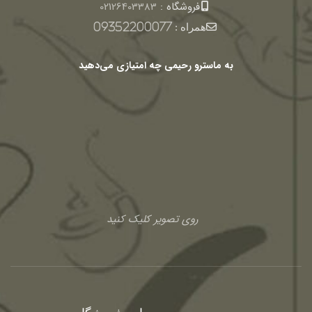
فروشگاه :
02126403383
همراه :
09352200077
به ماسترو رحیمی چه امتیازی می‌دهید
روی تصویر کلیک کنید