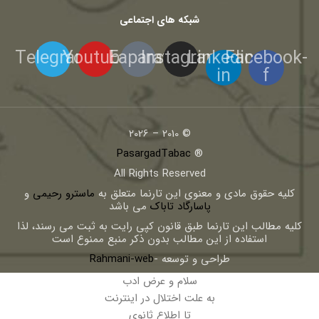
شبکه های اجتماعی
Telegram
Youtube
Eaparat
Instagram
Linkedin-
Facebook-
in
f
© 2010 – 2026
PasargadTabac
®
All Rights Reserved
كليه حقوق مادی و معنوی اين تارنما متعلق به
ماسترو رحیمی
و
پاسارگاد تاباک
می باشد
کلیه مطالب این تارنما طبق قانون کپی رایت به ثبت می رسند، لذا
استفاده از این مطالب بدون ذکر منبع ممنوع است
طراحی و توسعه -
Rahmani-web
سلام و عرض ادب
به علت اختلال در اینترنت
تا اطلاع ثانوی