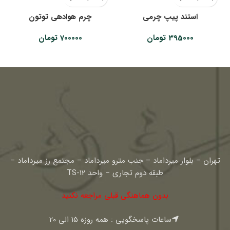
استند پیپ چرمی
چرم هوادهی توتون
395000
تومان
700000
تومان
تهران – بلوار میرداماد – جنب مترو میرداماد – مجتمع رز میرداماد –
طبقه دوم تجاری – واحد TS-12
بدون هماهنگی قبلی مراجعه نکنید
ساعات پاسخگویی : همه روزه 15 الی 20