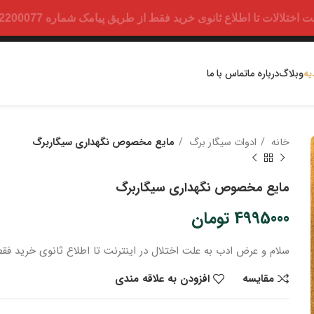
ت تا اطلاع ثانوی خرید فقط از طریق پیامک شماره 09352200077 امکان پذیر است.
یه
وبلاگ
درباره ما
تماس با ما
خانه
ادوات سیگار برگ
مایع مخصوص نگهداری سیگاربرگ
مایع مخصوص نگهداری سیگاربرگ
4995000
تومان
سلام و عرض ادب
به علت اختلال در اینترنت
تا اطلاع ثانوی
خرید
فقط
مقایسه
افزودن به علاقه مندی