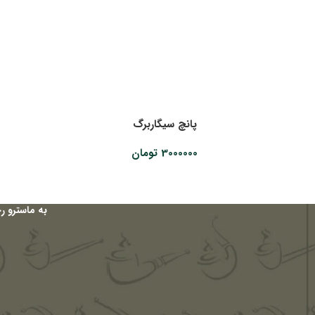
پانچ سیگاربرگ
3000000
تومان
به ماسترو ر