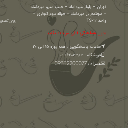
تهران – بلوار میرداماد – جنب مترو میرداماد
– مجتمع رز میرداماد – طبقه دوم تجاری –
واحد TS-12
روی تصویر
بدون هماهنگی قبلی مراجعه نکنید
ساعات پاسخگویی : همه روزه 15 الی 20
فروشگاه :
02126403383
همراه :
09352200077