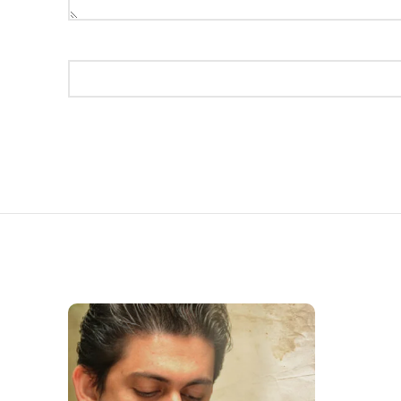
اتمام م
وجودی