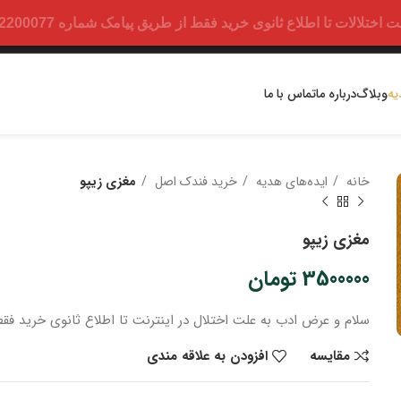
ت تا اطلاع ثانوی خرید فقط از طریق پیامک شماره 09352200077 امکان پذیر است.
یه
وبلاگ
درباره ما
تماس با ما
خانه
ایده‌های هدیه
خرید فندک اصل
مغزی زیپو
مغزی زیپو
3500000
تومان
سلام و عرض ادب
به علت اختلال در اینترنت
تا اطلاع ثانوی
خرید
فقط
مقایسه
افزودن به علاقه مندی