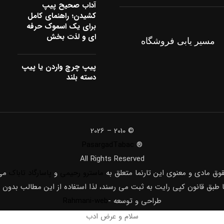
آداب صحیح پیپ
کشیدن؛ راهنمای کامل
برای یک اسموک حرفه
ای و لذت بخش
مسیر یابی فروشگاه
پیپ چرچ واردن یا پیپ
دسته بلند
© 2010 – 2026
PasargadTabac
®
All Rights Reserved
قوق مادی و معنوی اين تارنما متعلق به
ماسترو رحیمی
و
پاسارگاد تاباک
می 
ا طبق قانون کپی رایت به ثبت می رسند، لذا استفاده از این مطالب بدون
طراحی و توسعه -
Rahmani-web
سلام و عرض ادب