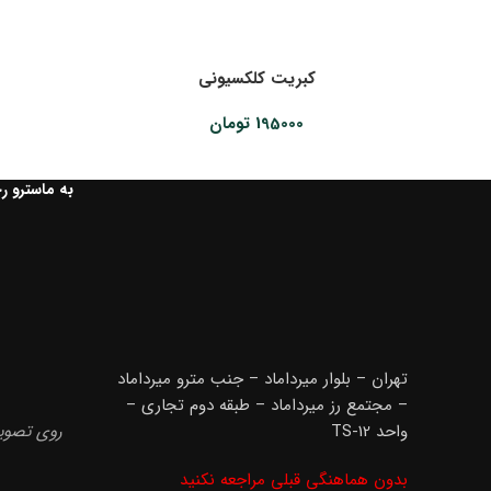
کبریت کلکسیونی
195000
تومان
به ماسترو ر
تهران – بلوار میرداماد – جنب مترو میرداماد
– مجتمع رز میرداماد – طبقه دوم تجاری –
واحد TS-12
روی تصویر
بدون هماهنگی قبلی مراجعه نکنید