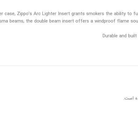
ter case, Zippo’s Arc Lighter Insert grants smokers the ability to f
lasma beams, the double beam insert offers a windproof flame sour
Durable and built
ه است.