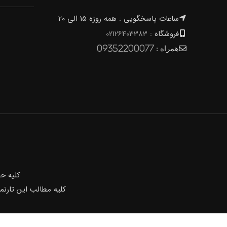
ساعات پاسخگویی : همه روزه 15 الی 20
فروشگاه :
02126403383
همراه :
09352200077
كليه ح
کلیه مطالب این تارنم