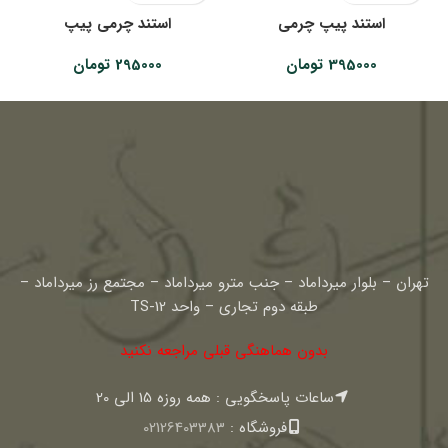
استند پیپ چرمی
استند چرمی پیپ
395000
تومان
295000
تومان
تهران – بلوار میرداماد – جنب مترو میرداماد – مجتمع رز میرداماد –
طبقه دوم تجاری – واحد TS-12
بدون هماهنگی قبلی مراجعه نکنید
ساعات پاسخگویی : همه روزه 15 الی 20
فروشگاه :
02126403383