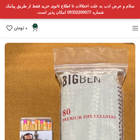
سلام و عرض ادب به علت اختلالات تا اطلاع ثانوی خرید فقط از طریق پیامک
شماره 09352200077 امکان پذیر است.
0
0
تومان