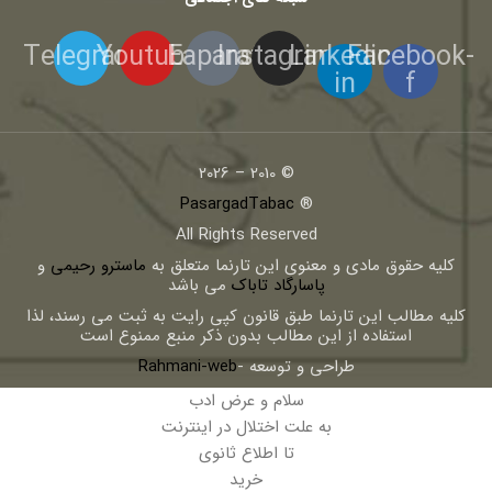
Telegram
Youtube
Eaparat
Instagram
Linkedin-
Facebook-
in
f
© 2010 – 2026
PasargadTabac
®
All Rights Reserved
كليه حقوق مادی و معنوی اين تارنما متعلق به
ماسترو رحیمی
و
پاسارگاد تاباک
می باشد
کلیه مطالب این تارنما طبق قانون کپی رایت به ثبت می رسند، لذا
استفاده از این مطالب بدون ذکر منبع ممنوع است
طراحی و توسعه -
Rahmani-web
سلام و عرض ادب
به علت اختلال در اینترنت
تا اطلاع ثانوی
خرید