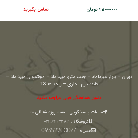
25000000
تومان
تماس بگیرید
تهران – بلوار میرداماد – جنب مترو میرداماد – مجتمع رز میرداماد –
طبقه دوم تجاری – واحد TS-12
بدون هماهنگی قبلی مراجعه نکنید
ساعات پاسخگویی : همه روزه 15 الی 20
فروشگاه :
02126403383
همراه :
09352200077