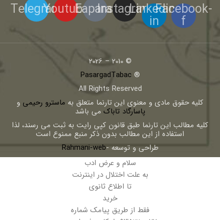
Telegram
Youtube
Eaparat
Instagram
Linkedin-
Facebook-
in
f
© 2010 – 2026
PasargadTabac
®
All Rights Reserved
كليه حقوق مادی و معنوی اين تارنما متعلق به
ماسترو رحیمی
و
پاسارگاد تاباک
می باشد
کلیه مطالب این تارنما طبق قانون کپی رایت به ثبت می رسند، لذا
استفاده از این مطالب بدون ذکر منبع ممنوع است
طراحی و توسعه -
Rahmani-web
سلام و عرض ادب
به علت اختلال در اینترنت
تا اطلاع ثانوی
خرید
فقط از طریق پیامک شماره