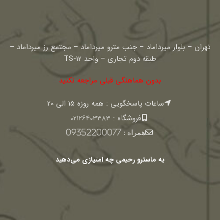
تهران – بلوار میرداماد – جنب مترو میرداماد – مجتمع رز میرداماد –
طبقه دوم تجاری – واحد TS-12
بدون هماهنگی قبلی مراجعه نکنید
ساعات پاسخگویی : همه روزه 15 الی 20
فروشگاه :
02126403383
همراه :
09352200077
به ماسترو رحیمی چه امتیازی می‌دهید