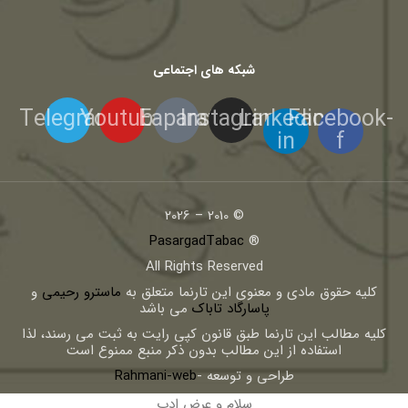
شبکه های اجتماعی
Telegram
Youtube
Eaparat
Instagram
Linkedin-
Facebook-
in
f
© 2010 – 2026
PasargadTabac
®
All Rights Reserved
كليه حقوق مادی و معنوی اين تارنما متعلق به
ماسترو رحیمی
و
پاسارگاد تاباک
می باشد
کلیه مطالب این تارنما طبق قانون کپی رایت به ثبت می رسند، لذا
استفاده از این مطالب بدون ذکر منبع ممنوع است
طراحی و توسعه -
Rahmani-web
سلام و عرض ادب