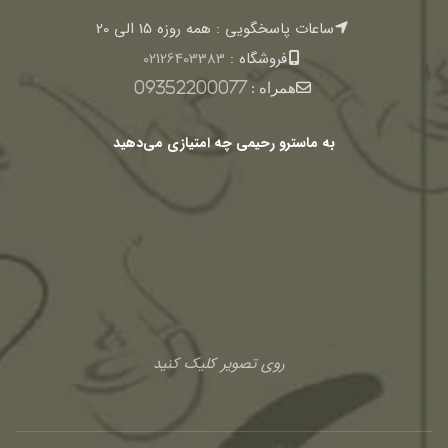
ساعات پاسخگویی : همه روزه 15 الی 20
فروشگاه :
02126403383
همراه :
09352200077
به ماسترو رحیمی چه امتیازی می‌دهید
روی تصویر کلیک کنید