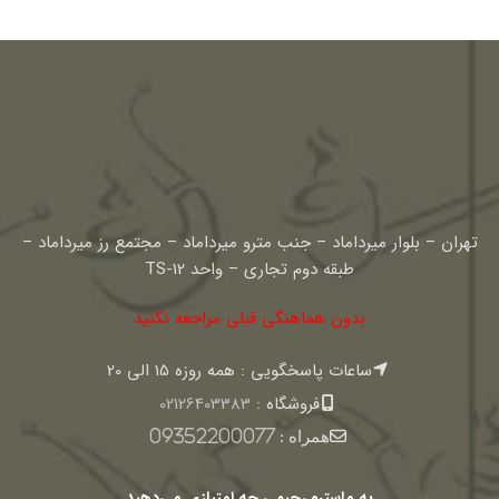
تهران – بلوار میرداماد – جنب مترو میرداماد – مجتمع رز میرداماد –
طبقه دوم تجاری – واحد TS-12
بدون هماهنگی قبلی مراجعه نکنید
ساعات پاسخگویی : همه روزه 15 الی 20
فروشگاه :
02126403383
همراه :
09352200077
به ماسترو رحیمی چه امتیازی می‌دهید