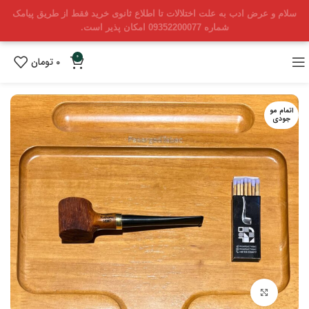
سلام و عرض ادب به علت اختلالات تا اطلاع ثانوی خرید فقط از طریق پیامک
شماره 09352200077 امکان پذیر است.
0
0
تومان
اتمام مو
جودی
بزرگنمایی تصویر