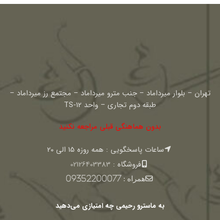
تهران – بلوار میرداماد – جنب مترو میرداماد – مجتمع رز میرداماد –
طبقه دوم تجاری – واحد TS-12
بدون هماهنگی قبلی مراجعه نکنید
ساعات پاسخگویی : همه روزه 15 الی 20
فروشگاه :
02126403383
همراه :
09352200077
به ماسترو رحیمی چه امتیازی می‌دهید