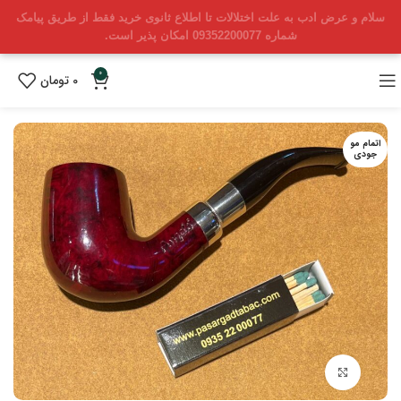
سلام و عرض ادب به علت اختلالات تا اطلاع ثانوی خرید فقط از طریق پیامک
شماره 09352200077 امکان پذیر است.
0
0
تومان
اتمام مو
جودی
بزرگنمایی تصویر