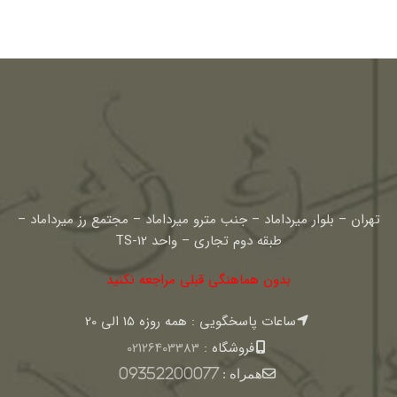
تهران – بلوار میرداماد – جنب مترو میرداماد – مجتمع رز میرداماد –
طبقه دوم تجاری – واحد TS-12
بدون هماهنگی قبلی مراجعه نکنید
ساعات پاسخگویی : همه روزه 15 الی 20
فروشگاه :
02126403383
همراه :
09352200077