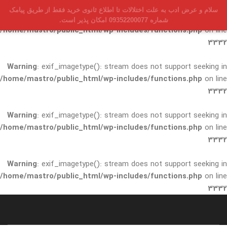
سلام و عرض ادب به علت اختلالات تا اطلاع ثانوی خرید فقط از طریق پیامک
Warning
: exif_imagetype(): stream does not support seeking in
شماره 09352200077 امکان پذیر است.
/home/mastro/public_html/wp-includes/functions.php
on line
3332
Warning
: exif_imagetype(): stream does not support seeking in
/home/mastro/public_html/wp-includes/functions.php
on line
3332
Warning
: exif_imagetype(): stream does not support seeking in
/home/mastro/public_html/wp-includes/functions.php
on line
3332
Warning
: exif_imagetype(): stream does not support seeking in
/home/mastro/public_html/wp-includes/functions.php
on line
3332