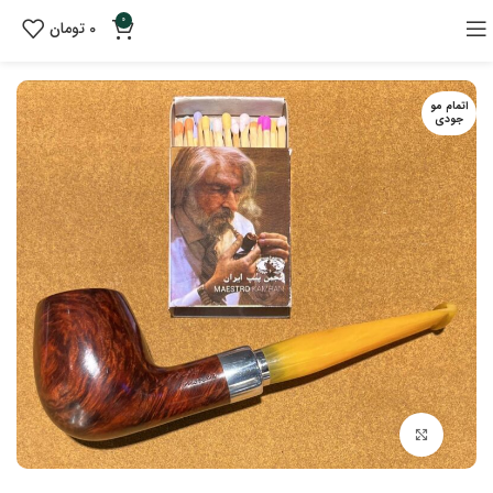
0
0
تومان
اتمام مو
جودی
بزرگنمایی تصویر