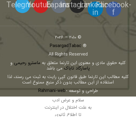
Telegram
Youtube
Eaparat
Instagram
Linkedin-
Facebook-
in
f
© 2010 – 2026
PasargadTabac
®
All Rights Reserved
كليه حقوق مادی و معنوی اين تارنما متعلق به
ماسترو رحیمی
و
پاسارگاد تاباک
می باشد
کلیه مطالب این تارنما طبق قانون کپی رایت به ثبت می رسند، لذا
استفاده از این مطالب بدون ذکر منبع ممنوع است
طراحی و توسعه -
Rahmani-web
سلام و عرض ادب
به علت اختلال در اینترنت
تا اطلاع ثانوی
خرید
فقط از طریق پیامک شماره