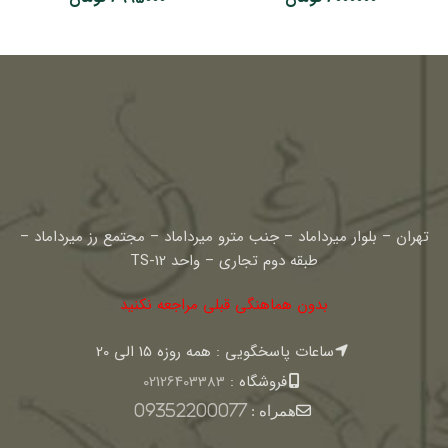
تهران – بلوار میرداماد – جنب مترو میرداماد – مجتمع رز میرداماد –
طبقه دوم تجاری – واحد TS-12
بدون هماهنگی قبلی مراجعه نکنید
ساعات پاسخگویی : همه روزه 15 الی 20
فروشگاه :
02126403383
همراه :
09352200077