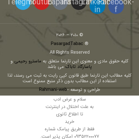
Telegram
Youtube
Eaparat
Instagram
Linkedin-
Facebook-
in
f
© 2010 – 2026
PasargadTabac
®
All Rights Reserved
كليه حقوق مادی و معنوی اين تارنما متعلق به
ماسترو رحیمی
و
پاسارگاد تاباک
می باشد
کلیه مطالب این تارنما طبق قانون کپی رایت به ثبت می رسند، لذا
استفاده از این مطالب بدون ذکر منبع ممنوع است
طراحی و توسعه -
Rahmani-web
سلام و عرض ادب
به علت اختلال در اینترنت
تا اطلاع ثانوی
خرید
فقط از طریق پیامک شماره
۰۹۳۵۲۲۰۰۰۷۷ امکان پذیر است.