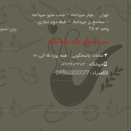
تهران – بلوار میرداماد – جنب مترو میرداماد
– مجتمع رز میرداماد – طبقه دوم تجاری –
واحد TS-12
روی تصویر
بدون هماهنگی قبلی مراجعه نکنید
ساعات پاسخگویی : همه روزه 15 الی 20
فروشگاه :
02126403383
همراه :
09352200077