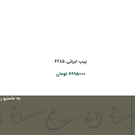
پیپ ایرانی ۶۲۸۵
8995000
تومان
به ماسترو ر