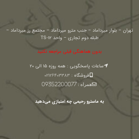
تهران – بلوار میرداماد – جنب مترو میرداماد – مجتمع رز میرداماد –
طبقه دوم تجاری – واحد TS-12
بدون هماهنگی قبلی مراجعه نکنید
ساعات پاسخگویی : همه روزه 15 الی 20
فروشگاه :
02126403383
همراه :
09352200077
به ماسترو رحیمی چه امتیازی می‌دهید