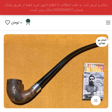
سلام و عرض ادب به علت اختلالات تا اطلاع ثانوی خرید فقط از طریق پیامک
شماره 09352200077 امکان پذیر است.
0
0
تومان
اتمام مو
جودی
بزرگنمایی تصویر