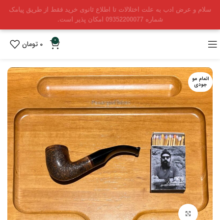
سلام و عرض ادب به علت اختلالات تا اطلاع ثانوی خرید فقط از طریق پیامک
شماره 09352200077 امکان پذیر است.
0
0
تومان
اتمام مو
جودی
بزرگنمایی تصویر