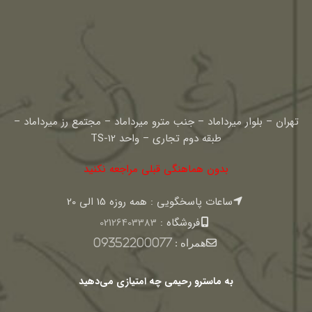
تهران – بلوار میرداماد – جنب مترو میرداماد – مجتمع رز میرداماد –
طبقه دوم تجاری – واحد TS-12
بدون هماهنگی قبلی مراجعه نکنید
ساعات پاسخگویی : همه روزه 15 الی 20
فروشگاه :
02126403383
همراه :
09352200077
به ماسترو رحیمی چه امتیازی می‌دهید