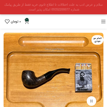
سلام و عرض ادب به علت اختلالات تا اطلاع ثانوی خرید فقط از طریق پیامک
شماره 09352200077 امکان پذیر است.
0
0
تومان
اتمام مو
جودی
بزرگنمایی تصویر