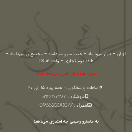
تهران – بلوار میرداماد – جنب مترو میرداماد – مجتمع رز میرداماد –
طبقه دوم تجاری – واحد TS-12
بدون هماهنگی قبلی مراجعه نکنید
ساعات پاسخگویی : همه روزه 15 الی 20
فروشگاه :
02126403383
همراه :
09352200077
به ماسترو رحیمی چه امتیازی می‌دهید