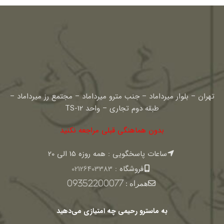
تهران – بلوار میرداماد – جنب مترو میرداماد – مجتمع رز میرداماد –
طبقه دوم تجاری – واحد TS-12
بدون هماهنگی قبلی مراجعه نکنید
ساعات پاسخگویی : همه روزه 15 الی 20
فروشگاه :
02126403383
همراه :
09352200077
به ماسترو رحیمی چه امتیازی می‌دهید