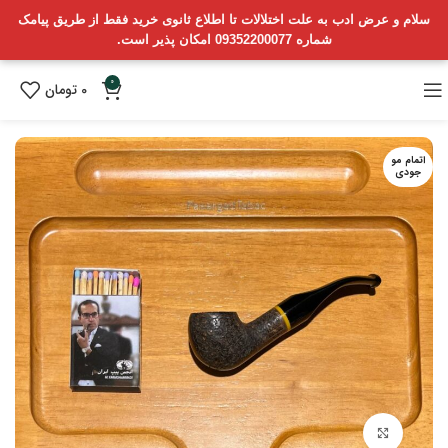
سلام و عرض ادب به علت اختلالات تا اطلاع ثانوی خرید فقط از طریق پیامک
شماره 09352200077 امکان پذیر است.
0
0
تومان
اتمام مو
جودی
بزرگنمایی تصویر