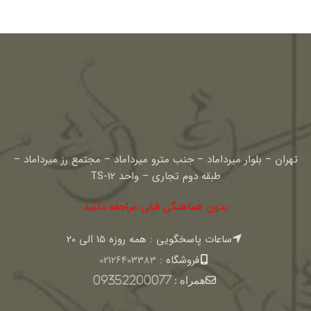
تهران – بلوار میرداماد – جنب مترو میرداماد – مجتمع رز میرداماد –
طبقه دوم تجاری – واحد TS-12
بدون هماهنگی قبلی مراجعه نکنید
ساعات پاسخگویی : همه روزه 15 الی 20
فروشگاه :
02126403383
همراه :
09352200077