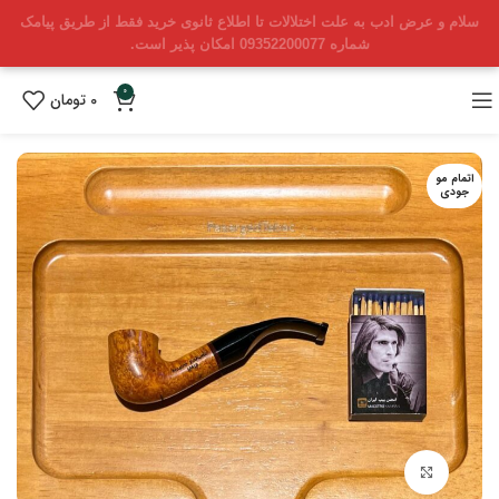
سلام و عرض ادب به علت اختلالات تا اطلاع ثانوی خرید فقط از طریق پیامک
شماره 09352200077 امکان پذیر است.
0
0
تومان
اتمام مو
جودی
بزرگنمایی تصویر