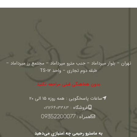
تهران – بلوار میرداماد – جنب مترو میرداماد – مجتمع رز میرداماد –
طبقه دوم تجاری – واحد TS-12
بدون هماهنگی قبلی مراجعه نکنید
ساعات پاسخگویی : همه روزه 15 الی 20
فروشگاه :
02126403383
همراه :
09352200077
به ماسترو رحیمی چه امتیازی می‌دهید