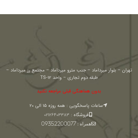
تهران – بلوار میرداماد – جنب مترو میرداماد – مجتمع رز میرداماد –
طبقه دوم تجاری – واحد TS-12
بدون هماهنگی قبلی مراجعه نکنید
ساعات پاسخگویی : همه روزه 15 الی 20
فروشگاه :
02126403383
همراه :
09352200077