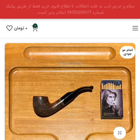
سلام و عرض ادب به علت اختلالات تا اطلاع ثانوی خرید فقط از طریق پیامک
شماره 09352200077 امکان پذیر است.
0
0
تومان
اتمام مو
جودی
بزرگنمایی تصویر