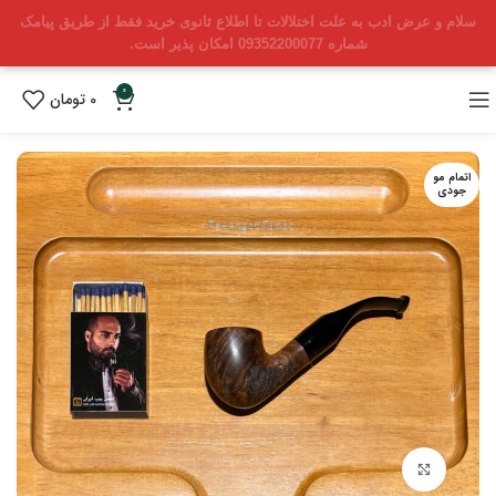
سلام و عرض ادب به علت اختلالات تا اطلاع ثانوی خرید فقط از طریق پیامک
شماره 09352200077 امکان پذیر است.
0
0
تومان
اتمام مو
جودی
بزرگنمایی تصویر