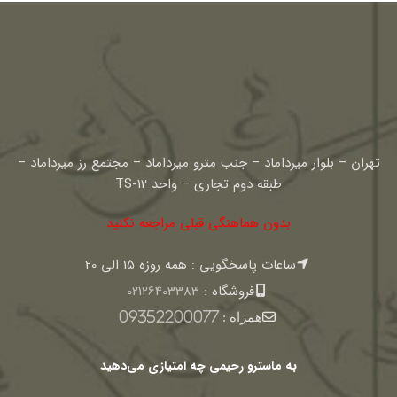
تهران – بلوار میرداماد – جنب مترو میرداماد – مجتمع رز میرداماد –
طبقه دوم تجاری – واحد TS-12
بدون هماهنگی قبلی مراجعه نکنید
ساعات پاسخگویی : همه روزه 15 الی 20
فروشگاه :
02126403383
همراه :
09352200077
به ماسترو رحیمی چه امتیازی می‌دهید