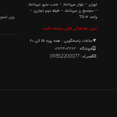
تهران – بلوار میرداماد – جنب مترو میرداماد
– مجتمع رز میرداماد – طبقه دوم تجاری –
واحد TS-12
روی تصویر
بدون هماهنگی قبلی مراجعه نکنید
ساعات پاسخگویی : همه روزه 15 الی 20
فروشگاه :
02126403383
همراه :
09352200077