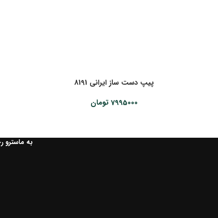
پیپ دست ساز ایرانی 8191
7995000
تومان
به ماسترو ر