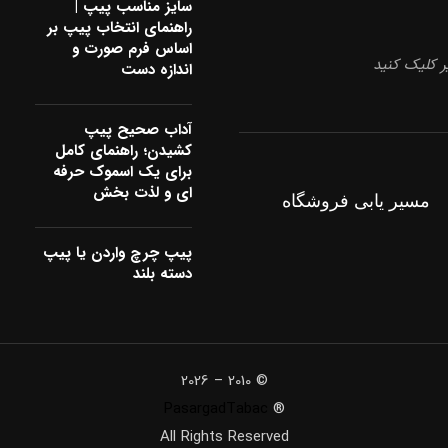
سایز مناسب پیپ |
راهنمای انتخاب پیپ بر
اساس فرم صورت و
 کلیک کنید
اندازه دست
آداب صحیح پیپ
کشیدن؛ راهنمای کامل
برای یک اسموک حرفه
ای و لذت بخش
مسیر یابی فروشگاه
پیپ چرچ واردن یا پیپ
دسته بلند
© 2010 – 2026
PasargadTabac
®
All Rights Reserved