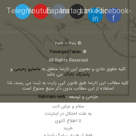
Telegram
Youtube
Eaparat
Instagram
Linkedin-
Facebook-
in
f
© 2010 – 2026
PasargadTabac
®
All Rights Reserved
كليه حقوق مادی و معنوی اين تارنما متعلق به
ماسترو رحیمی
و
پاسارگاد تاباک
می باشد
کلیه مطالب این تارنما طبق قانون کپی رایت به ثبت می رسند، لذا
استفاده از این مطالب بدون ذکر منبع ممنوع است
طراحی و توسعه -
Rahmani-web
سلام و عرض ادب
به علت اختلال در اینترنت
تا اطلاع ثانوی
خرید
فقط از طریق پیامک شماره