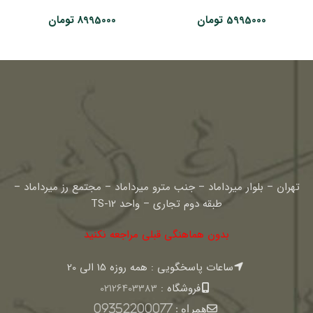
5995000
تومان
8995000
تومان
تهران – بلوار میرداماد – جنب مترو میرداماد – مجتمع رز میرداماد –
طبقه دوم تجاری – واحد TS-12
بدون هماهنگی قبلی مراجعه نکنید
ساعات پاسخگویی : همه روزه 15 الی 20
فروشگاه :
02126403383
همراه :
09352200077