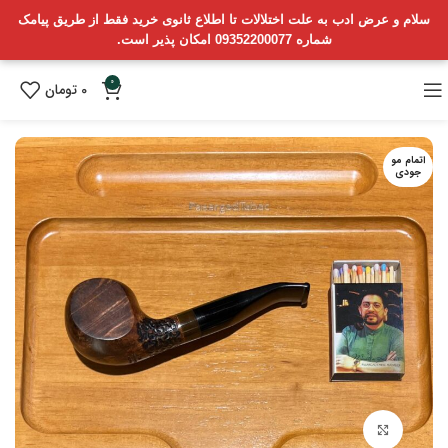
سلام و عرض ادب به علت اختلالات تا اطلاع ثانوی خرید فقط از طریق پیامک
شماره 09352200077 امکان پذیر است.
0
0
تومان
اتمام مو
جودی
بزرگنمایی تصویر