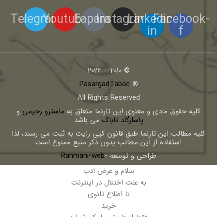
Telegram
Youtube
Eaparat
Instagram
Linkedin-
Facebook-
in
f
© 2010 – 2026
PasargadTabac
®
All Rights Reserved
كليه حقوق مادی و معنوی اين تارنما متعلق به
ماسترو رحیمی
و
پاسارگاد تاباک
می باشد
کلیه مطالب این تارنما طبق قانون کپی رایت به ثبت می رسند، لذا
استفاده از این مطالب بدون ذکر منبع ممنوع است
طراحی و توسعه -
Rahmani-web
سلام و عرض ادب
به علت اختلال در اینترنت
تا اطلاع ثانوی
خرید