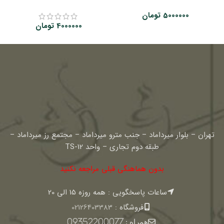
5000000
تومان
4000000
تومان
تهران – بلوار میرداماد – جنب مترو میرداماد – مجتمع رز میرداماد –
طبقه دوم تجاری – واحد TS-12
بدون هماهنگی قبلی مراجعه نکنید
ساعات پاسخگویی : همه روزه 15 الی 20
فروشگاه :
02126403383
همراه :
09352200077