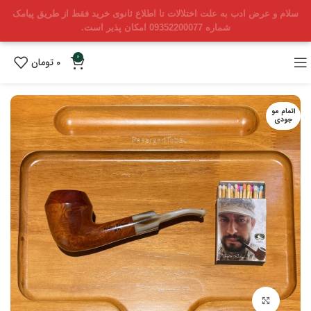
سلام و عرض ادب به علت اختلالات تا اطلاع ثانوی خرید فقط از طریق پیامک
شماره 09352200077 امکان پذیر است.
0
0
تومان
اتمام مو
جودی
بزرگنمایی تصویر