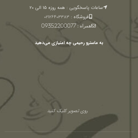
ساعات پاسخگویی : همه روزه 15 الی 20
فروشگاه :
02126403383
همراه :
09352200077
به ماسترو رحیمی چه امتیازی می‌دهید
روی تصویر کلیک کنید