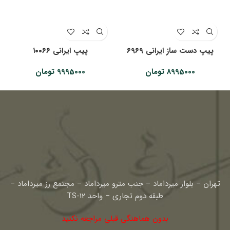
پیپ دست ساز ایرانی 6969
پیپ ایرانی ۱۰۰۶۶
8995000
تومان
9995000
تومان
تهران – بلوار میرداماد – جنب مترو میرداماد – مجتمع رز میرداماد –
طبقه دوم تجاری – واحد TS-12
بدون هماهنگی قبلی مراجعه نکنید