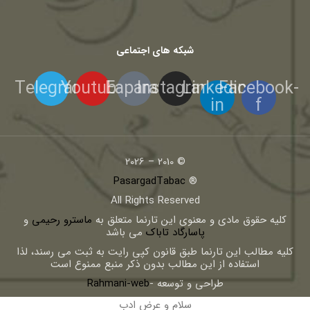
شبکه های اجتماعی
Telegram
Youtube
Eaparat
Instagram
Linkedin-
Facebook-
in
f
© 2010 – 2026
PasargadTabac
®
All Rights Reserved
كليه حقوق مادی و معنوی اين تارنما متعلق به
ماسترو رحیمی
و
پاسارگاد تاباک
می باشد
کلیه مطالب این تارنما طبق قانون کپی رایت به ثبت می رسند، لذا
استفاده از این مطالب بدون ذکر منبع ممنوع است
طراحی و توسعه -
Rahmani-web
سلام و عرض ادب