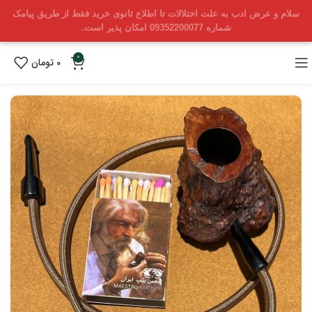
سلام و عرض ادب به علت اختلالات تا اطلاع ثانوی خرید فقط از طریق پیامک
شماره 09352200077 امکان پذیر است.
0
0
تومان