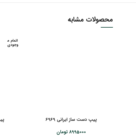
محصولات مشابه
اتمام م
وجودی
پیپ دست ساز ایرانی 6969
پیپ
8995000
تومان