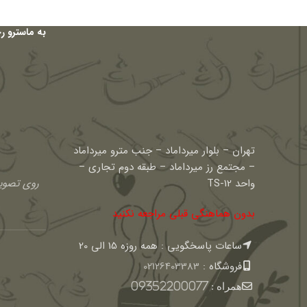
به ماسترو ر
تهران – بلوار میرداماد – جنب مترو میرداماد
– مجتمع رز میرداماد – طبقه دوم تجاری –
واحد TS-12
روی تصویر
بدون هماهنگی قبلی مراجعه نکنید
ساعات پاسخگویی : همه روزه 15 الی 20
فروشگاه :
02126403383
همراه :
09352200077