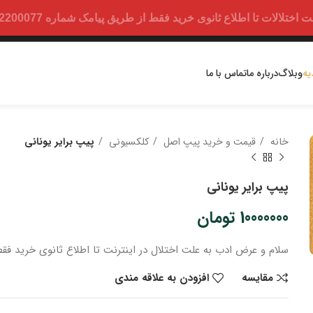
ت تا اطلاع ثانوی خرید فقط از طریق پیامک شماره 09352200077 امکان پذیر است.
یه
وبلاگ
درباره ما
تماس با ما
خانه
قیمت و خرید پیپ اصل
کلکسیونی
پیپ برایر یونانی
پیپ برایر یونانی
10000000
تومان
سلام و عرض ادب
به علت اختلال در اینترنت
تا اطلاع ثانوی
خرید
فقط
مقایسه
افزودن به علاقه مندی