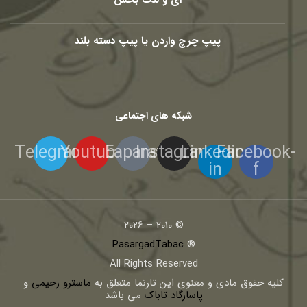
پیپ چرچ واردن یا پیپ دسته بلند
شبکه های اجتماعی
Telegram
Youtube
Eaparat
Instagram
Linkedin-
Facebook-
in
f
© 2010 – 2026
PasargadTabac
®
All Rights Reserved
كليه حقوق مادی و معنوی اين تارنما متعلق به
ماسترو رحیمی
و
پاسارگاد تاباک
می باشد