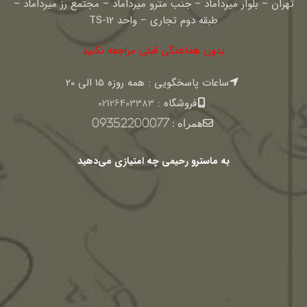
تهران – بلوار میرداماد – جنب مترو میرداماد – مجتمع رز میرداماد –
طبقه دوم تجاری – واحد TS-12
بدون هماهنگی قبلی مراجعه نکنید
ساعات پاسخگویی : همه روزه 15 الی 20
فروشگاه :
02126403383
همراه :
09352200077
به ماسترو رحیمی چه امتیازی می‌دهید