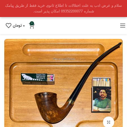
سلام و عرض ادب به علت اختلالات تا اطلاع ثانوی خرید فقط از طریق پیامک
شماره 09352200077 امکان پذیر است.
0
0
تومان
بزرگنمایی تصویر