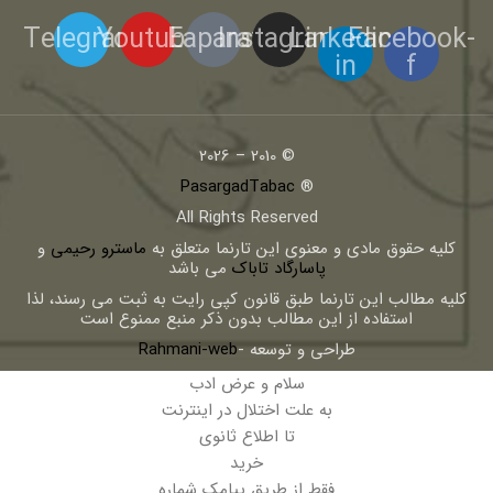
Telegram
Youtube
Eaparat
Instagram
Linkedin-
Facebook-
in
f
© 2010 – 2026
PasargadTabac
®
All Rights Reserved
كليه حقوق مادی و معنوی اين تارنما متعلق به
ماسترو رحیمی
و
پاسارگاد تاباک
می باشد
کلیه مطالب این تارنما طبق قانون کپی رایت به ثبت می رسند، لذا
استفاده از این مطالب بدون ذکر منبع ممنوع است
طراحی و توسعه -
Rahmani-web
سلام و عرض ادب
به علت اختلال در اینترنت
تا اطلاع ثانوی
خرید
فقط از طریق پیامک شماره