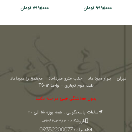
9995000
تومان
7995000
تومان
تهران – بلوار میرداماد – جنب مترو میرداماد – مجتمع رز میرداماد –
طبقه دوم تجاری – واحد TS-12
بدون هماهنگی قبلی مراجعه نکنید
ساعات پاسخگویی : همه روزه 15 الی 20
فروشگاه :
02126403383
همراه :
09352200077