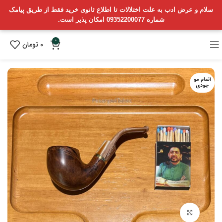
سلام و عرض ادب به علت اختلالات تا اطلاع ثانوی خرید فقط از طریق پیامک
شماره 09352200077 امکان پذیر است.
0
0
تومان
اتمام مو
جودی
بزرگنمایی تصویر