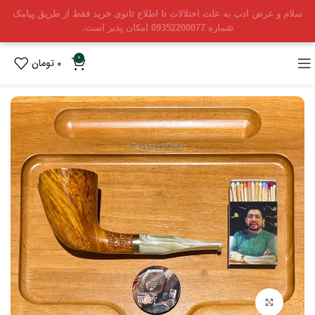
سلام و عرض ادب به علت اختلالات تا اطلاع ثانوی خرید فقط از طریق پیامک
شماره 09352200077 امکان پذیر است.
0
0
تومان
بزرگنمایی تصویر