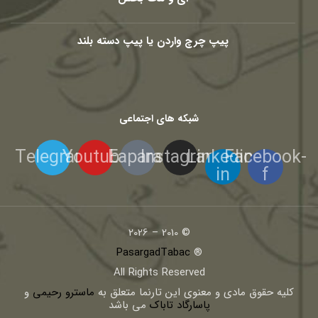
پیپ چرچ واردن یا پیپ دسته بلند
شبکه های اجتماعی
Telegram
Youtube
Eaparat
Instagram
Linkedin-
Facebook-
in
f
© 2010 – 2026
PasargadTabac
®
All Rights Reserved
كليه حقوق مادی و معنوی اين تارنما متعلق به
ماسترو رحیمی
و
پاسارگاد تاباک
می باشد