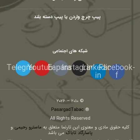
پیپ چرچ واردن یا پیپ دسته بلند
شبکه های اجتماعی
Telegram
Youtube
Eaparat
Instagram
Linkedin-
Facebook-
in
f
© 2010 – 2026
PasargadTabac
®
All Rights Reserved
كليه حقوق مادی و معنوی اين تارنما متعلق به
ماسترو رحیمی
و
پاسارگاد تاباک
می باشد