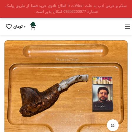
سلام و عرض ادب به علت اختلالات تا اطلاع ثانوی خرید فقط از طریق پیامک
شماره 09352200077 امکان پذیر است.
0
0
تومان
بزرگنمایی تصویر