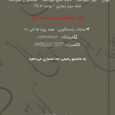
طبقه دوم تجاری – واحد TS-12
بدون هماهنگی قبلی مراجعه نکنید
ساعات پاسخگویی : همه روزه 15 الی 20
فروشگاه :
02126403383
همراه :
09352200077
به ماسترو رحیمی چه امتیازی می‌دهید