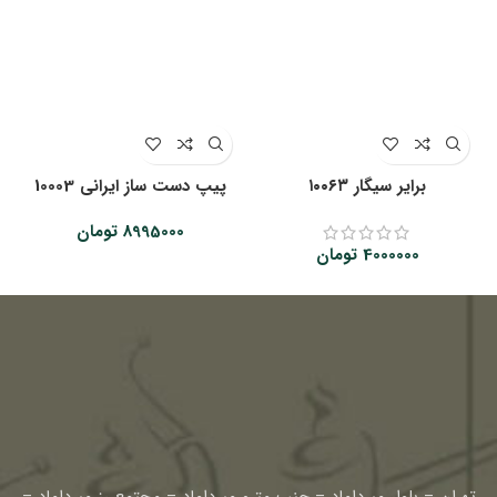
‌‌برایر سیگار ۱۰۰۶۳
پیپ دست ساز ایرانی 10003
8995000
تومان
4000000
تومان
تهران – بلوار میرداماد – جنب مترو میرداماد – مجتمع رز میرداماد –