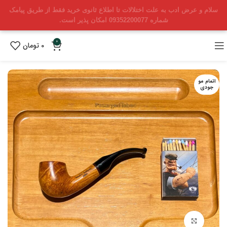
سلام و عرض ادب به علت اختلالات تا اطلاع ثانوی خرید فقط از طریق پیامک
شماره 09352200077 امکان پذیر است.
0
0
تومان
اتمام مو
جودی
بزرگنمایی تصویر