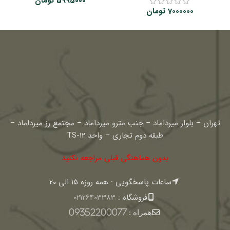
5995000
تومان
7000000
تومان
تهران – بلوار میرداماد – جنب مترو میرداماد – مجتمع رز میرداماد –
طبقه دوم تجاری – واحد TS-12
بدون هماهنگی قبلی مراجعه نکنید
ساعات پاسخگویی : همه روزه 15 الی 20
فروشگاه :
02126403383
همراه :
09352200077