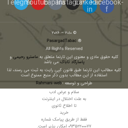
Telegram
Youtube
Eaparat
Instagram
Linkedin-
Facebook-
in
f
© 2010 – 2026
PasargadTabac
®
All Rights Reserved
كليه حقوق مادی و معنوی اين تارنما متعلق به
ماسترو رحیمی
و
پاسارگاد تاباک
می باشد
کلیه مطالب این تارنما طبق قانون کپی رایت به ثبت می رسند، لذا
استفاده از این مطالب بدون ذکر منبع ممنوع است
طراحی و توسعه -
Rahmani-web
سلام و عرض ادب
به علت اختلال در اینترنت
تا اطلاع ثانوی
خرید
فقط از طریق پیامک شماره
۰۹۳۵۲۲۰۰۰۷۷ امکان پذیر است.