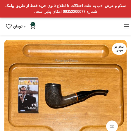
سلام و عرض ادب به علت اختلالات تا اطلاع ثانوی خرید فقط از طریق پیامک
شماره 09352200077 امکان پذیر است.
0
0
تومان
اتمام مو
جودی
بزرگنمایی تصویر