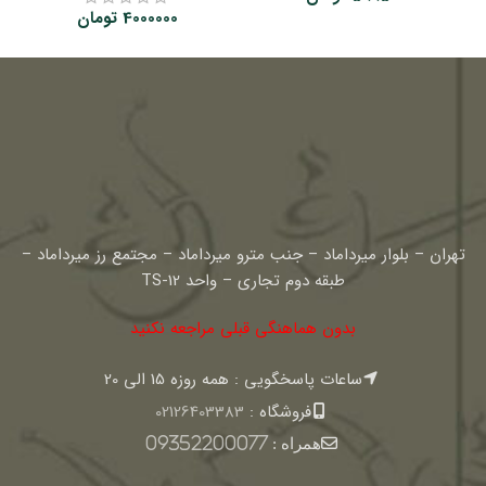
4000000
تومان
تهران – بلوار میرداماد – جنب مترو میرداماد – مجتمع رز میرداماد –
طبقه دوم تجاری – واحد TS-12
بدون هماهنگی قبلی مراجعه نکنید
ساعات پاسخگویی : همه روزه 15 الی 20
فروشگاه :
02126403383
همراه :
09352200077