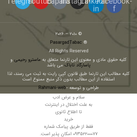
Telegram
Youtube
Eaparat
Instagram
Linkedin-
Facebook-
in
f
© 2010 – 2026
PasargadTabac
®
All Rights Reserved
كليه حقوق مادی و معنوی اين تارنما متعلق به
ماسترو رحیمی
و
پاسارگاد تاباک
می باشد
کلیه مطالب این تارنما طبق قانون کپی رایت به ثبت می رسند، لذا
استفاده از این مطالب بدون ذکر منبع ممنوع است
طراحی و توسعه -
Rahmani-web
سلام و عرض ادب
به علت اختلال در اینترنت
تا اطلاع ثانوی
خرید
فقط از طریق پیامک شماره
۰۹۳۵۲۲۰۰۰۷۷ امکان پذیر است.