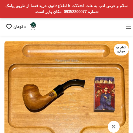
سلام و عرض ادب به علت اختلالات تا اطلاع ثانوی خرید فقط از طریق پیامک
شماره 09352200077 امکان پذیر است.
0
0
تومان
اتمام مو
جودی
بزرگنمایی تصویر