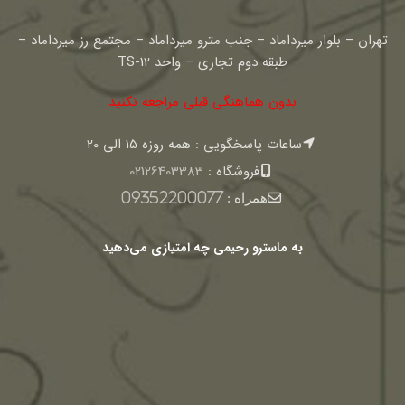
تهران – بلوار میرداماد – جنب مترو میرداماد – مجتمع رز میرداماد –
طبقه دوم تجاری – واحد TS-12
بدون هماهنگی قبلی مراجعه نکنید
ساعات پاسخگویی : همه روزه 15 الی 20
فروشگاه :
02126403383
همراه :
09352200077
به ماسترو رحیمی چه امتیازی می‌دهید